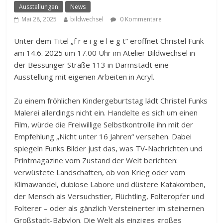
Ausstellungen
News
Mai 28, 2025
bildwechsel
0 Kommentare
Unter dem Titel „f r e i g e l e g t” eröffnet Christel Funk
am 14.6. 2025 um 17.00 Uhr im Atelier Bildwechsel in
der Bessunger Straße 113 in Darmstadt eine
Ausstellung mit eigenen Arbeiten in Acryl.
Zu einem fröhlichen Kindergeburtstag lädt Christel Funks
Malerei allerdings nicht ein. Handelte es sich um einen
Film, würde die Freiwillige Selbstkontrolle ihn mit der
Empfehlung „Nicht unter 16 Jahren“ versehen. Dabei
spiegeln Funks Bilder just das, was TV-Nachrichten und
Printmagazine vom Zustand der Welt berichten:
verwüstete Landschaften, ob von Krieg oder vom
Klimawandel, dubiose Labore und düstere Katakomben,
der Mensch als Versuchstier, Flüchtling, Folteropfer und
Folterer – oder als gänzlich Versteinerter im steinernen
Großstadt-Babylon. Die Welt als einziges großes